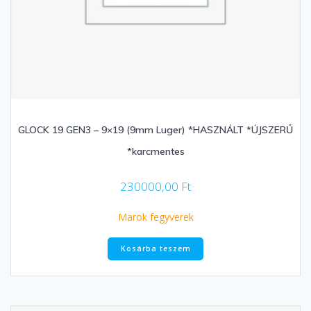
GLOCK 19 GEN3 – 9×19 (9mm Luger) *HASZNÁLT *ÚJSZERŰ
*karcmentes
230000,00
Ft
Marok fegyverek
Kosárba teszem