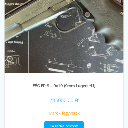
FÉG FP 9 – 9×19 (9mm Luger) *ÚJ
285000,00
Ft
Marok fegyverek
Kosárba teszem