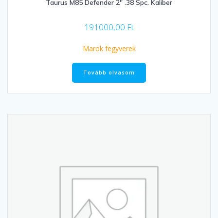
Taurus M85 Defender 2″ .38 Spc. Kaliber
191000,00
Ft
Marok fegyverek
Tovább olvasom