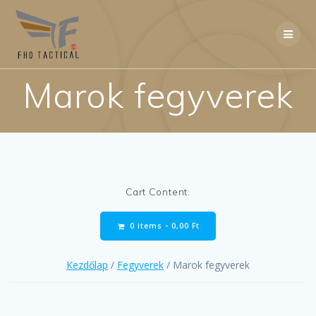
Skip
to
content
Marok fegyverek
Cart Content:
0 items -
0,00
Ft
Kezdőlap
/
Fegyverek
/ Marok fegyverek