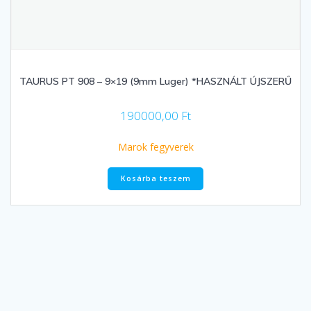
TAURUS PT 908 – 9×19 (9mm Luger) *HASZNÁLT ÚJSZERŰ
190000,00
Ft
Marok fegyverek
Kosárba teszem