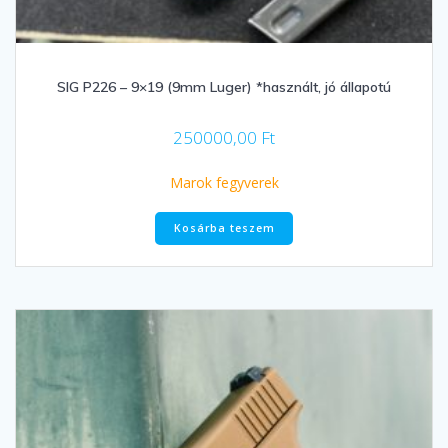
SIG P226 – 9×19 (9mm Luger) *használt, jó állapotú
250000,00
Ft
Marok fegyverek
Kosárba teszem