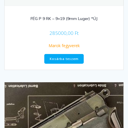
FÉG P 9 RK – 9×19 (9mm Luger) *ÚJ
285000,00
Ft
Marok fegyverek
Kosárba teszem