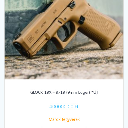
GLOCK 19X – 9×19 (9mm Luger) *ÚJ
400000,00
Ft
Marok fegyverek