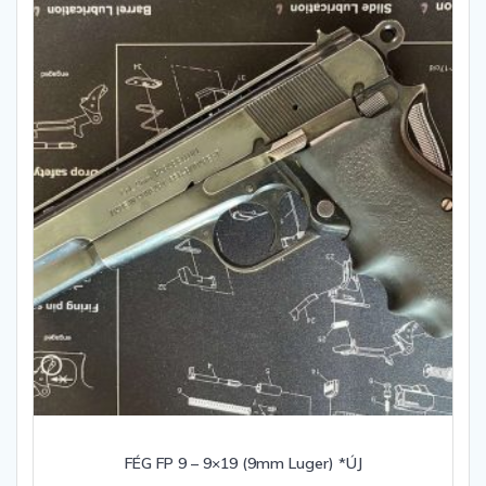
FÉG FP 9 – 9×19 (9mm Luger) *ÚJ