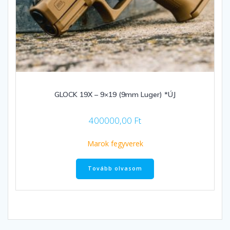
GLOCK 19X – 9×19 (9mm Luger) *ÚJ
400000,00
Ft
Marok fegyverek
Tovább olvasom