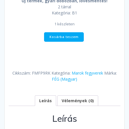
Új termék, gyári dobozban, lövésmentes!
2 tárral
Kategória: B1
1 készleten
FÉG
Kosárba teszem
P
9
RK
-
9x19
(9mm
Cikkszám:
FMFP9RK
Kategória:
Marok fegyverek
Márka:
Luger)
FÉG (Magyar)
*ÚJ
mennyiség
Leírás
Vélemények (0)
Leírás