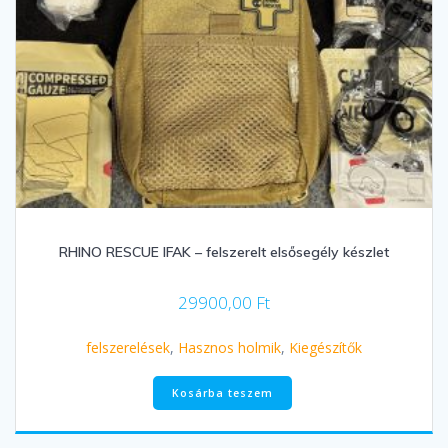
RHINO RESCUE IFAK – felszerelt elsősegély készlet
29900,00
Ft
felszerelések
,
Hasznos holmik
,
Kiegészítők
Kosárba teszem