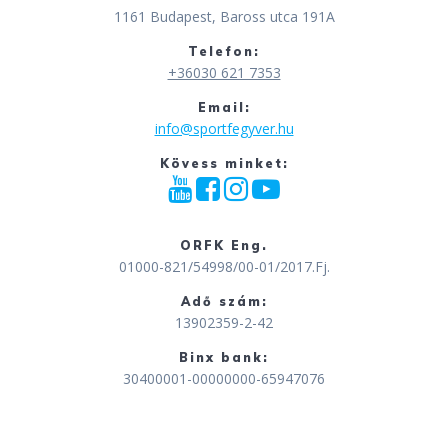
1161 Budapest, Baross utca 191A
Telefon:
+36030 621 7353
Email:
info@sportfegyver.hu
Kövess minket:
ORFK Eng.
01000-821/54998/00-01/2017.Fj.
Adő szám:
13902359-2-42
Binx bank:
30400001-00000000-65947076