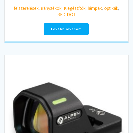
felszerelések
,
irányzékok
,
Kiegészítők
,
lámpák
,
optikák
,
RED DOT
Tovább olvasom