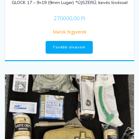
GLOCK 17 – 9×19 (9mm Luger) *ÚJSZERŰ, kevés lövéssel
270000,00
Ft
Marok fegyverek
Tovább olvasom