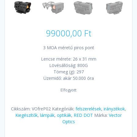
99000,00
Ft
3 MOA méretű piros pont
Lencse mérete: 26 x 31 mm
Lövésállóság: 800G
Tömeg (g): 297
Üzemidő: akár 50.000 óra
Elfogyott
Cikkszám:
VOfreP02
Kategóriák:
felszerelések
,
irányzékok
,
Kiegészítők
,
lámpák
,
optikák
,
RED DOT
Márka:
Vector
Optics