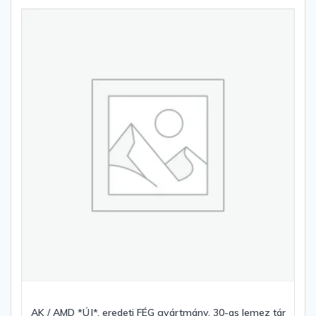
AK / AMD *ÚJ*, eredeti FÉG gyártmány, 30-as lemez tár