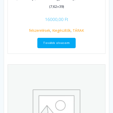
(7,62×39)
16000,00
Ft
felszerelések
,
Kiegészítők
,
TÁRAK
Tovább olvasom