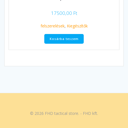
17500,00
Ft
felszerelések
,
Kiegészítők
Kosárba teszem
© 2026 FHD tactical store. - FHD kft.