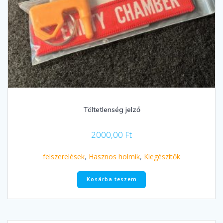
Töltetlenség jelző
2000,00
Ft
felszerelések
,
Hasznos holmik
,
Kiegészítők
Kosárba teszem