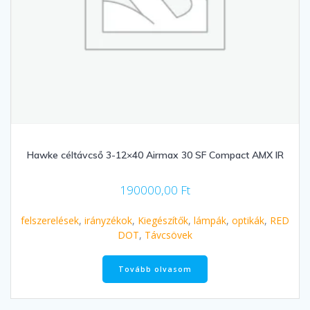
Hawke céltávcső 3-12×40 Airmax 30 SF Compact AMX IR
190000,00
Ft
felszerelések
,
irányzékok
,
Kiegészítők
,
lámpák
,
optikák
,
RED
DOT
,
Távcsövek
Tovább olvasom