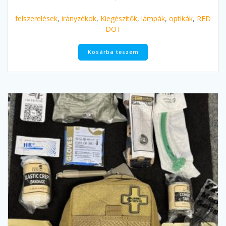
felszerelések
,
irányzékok
,
Kiegészítők
,
lámpák
,
optikák
,
RED
DOT
Kosárba teszem