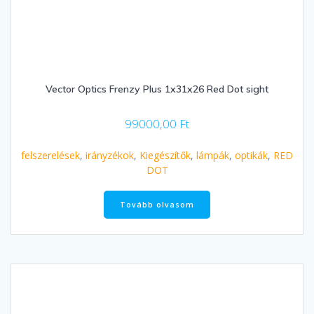
Vector Optics Frenzy Plus 1x31x26 Red Dot sight
99000,00
Ft
felszerelések
,
irányzékok
,
Kiegészítők
,
lámpák
,
optikák
,
RED
DOT
Tovább olvasom