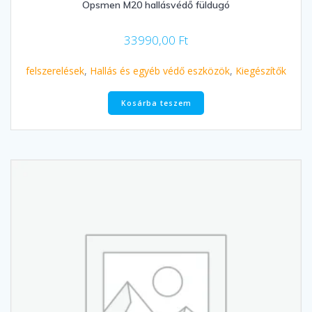
Opsmen M20 hallásvédő füldugó
33990,00
Ft
felszerelések
,
Hallás és egyéb védő eszközök
,
Kiegészítők
Kosárba teszem