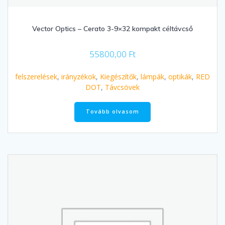
Vector Optics – Cerato 3-9×32 kompakt céltávcső
55800,00
Ft
felszerelések
,
irányzékok
,
Kiegészítők
,
lámpák
,
optikák
,
RED
DOT
,
Távcsövek
Tovább olvasom