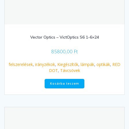
Vector Optics – VictOptics S6 1-6×24
85800,00
Ft
felszerelések
,
irányzékok
,
Kiegészítők
,
lámpák
,
optikák
,
RED
DOT
,
Távcsövek
Kosárba teszem