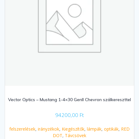
Vector Optics – Mustang 1-4×30 GenII Chevron szálkereszttel
94200,00
Ft
felszerelések
,
irányzékok
,
Kiegészítők
,
lámpák
,
optikák
,
RED
DOT
,
Távcsövek