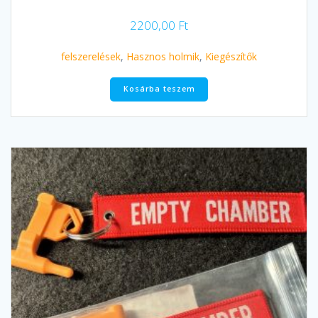
2200,00
Ft
felszerelések
,
Hasznos holmik
,
Kiegészítők
Kosárba teszem