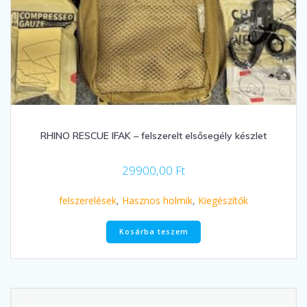
RHINO RESCUE IFAK – felszerelt elsősegély készlet
29900,00
Ft
felszerelések
,
Hasznos holmik
,
Kiegészítők
Kosárba teszem