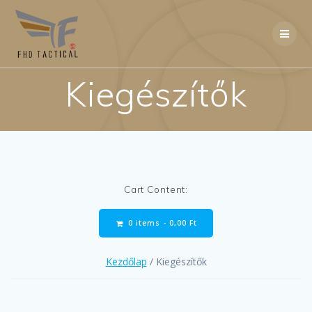
Skip
to
content
Kiegészítők
Cart Content:
0 items -
0,00
Ft
Kezdőlap
/ Kiegészítők