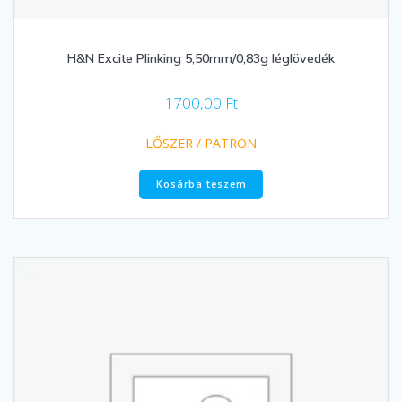
H&N Excite Plinking 5,50mm/0,83g léglövedék
1700,00
Ft
LŐSZER / PATRON
Kosárba teszem