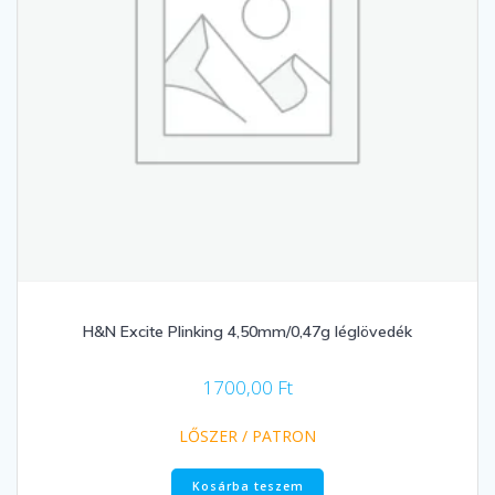
H&N Excite Plinking 4,50mm/0,47g léglövedék
1700,00
Ft
LŐSZER / PATRON
Kosárba teszem