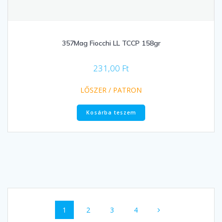
357Mag Fiocchi LL TCCP 158gr
231,00
Ft
LŐSZER / PATRON
Kosárba teszem
Posts
Page
Page
Page
Page
1
2
3
4
navigation