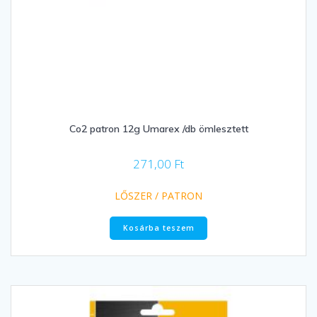
Co2 patron 12g Umarex /db ömlesztett
271,00
Ft
LŐSZER / PATRON
Kosárba teszem