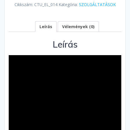
lövés)
Cikkszám:
CTU_EL_014
Kategória:
SZOLGÁLTATÁSOK
mennyiség
Leírás
Vélemények (0)
Leírás