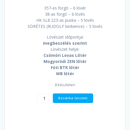
357-es forgó – 6 lövér
38-as forgó – 6 lövés
HK SL8 223-as puska – 5 lövés
SÖRÉTES (RUDOLF kedvence) – 5 lövés
Lövészet időpontja:
megbeszélés szerint
Lövészet helye:
Csömöri Lovas Lőtér
Mogyoródi ZEN lőtér
Fóti BTK lőtér
WB lőtér
8 készleten
ÉLMÉNYLÖVÉSZET
Kosárba teszem
-
RUDOLF
CSOMAG
-
(22