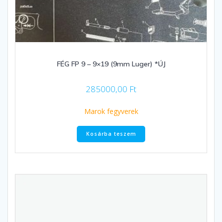
FÉG FP 9 – 9×19 (9mm Luger) *ÚJ
285000,00
Ft
Marok fegyverek
Kosárba teszem