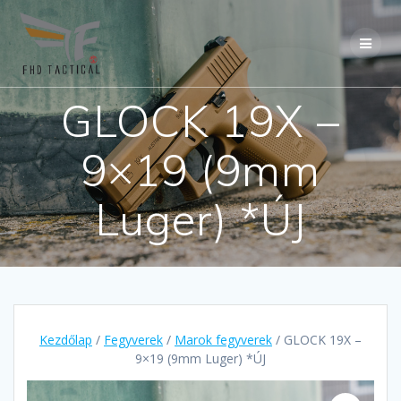
Skip
to
content
GLOCK 19X –
9×19 (9mm
Luger) *ÚJ
Kezdőlap
/
Fegyverek
/
Marok fegyverek
/ GLOCK 19X –
9×19 (9mm Luger) *ÚJ